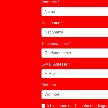
Vorname
*
Nachname
*
Telefonnummer
*
E-Mail Adresse
*
Wohnort
Ich erkenne die
Teilnahmebedingu