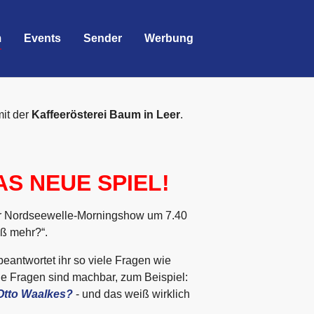
m
Events
Sender
Werbung
it der
Kaffeerösterei Baum in Leer
.
AS NEUE SPIEL!
der Nordseewelle-Morningshow um 7.40
ß mehr?“.
eantwortet ihr so viele Fragen wie
ie Fragen sind machbar, zum Beispiel:
Otto Waalkes?
- und das weiß wirklich