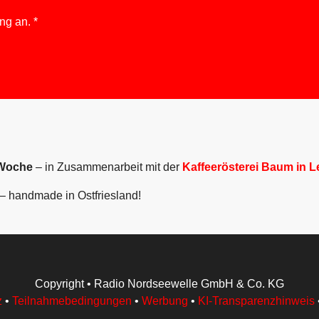
ung
an.
*
 Woche
– in Zusammenarbeit mit der
Kaffeerösterei Baum in L
 – handmade in Ostfriesland!
Copyright
• Radio Nordseewelle GmbH & Co. KG
z
•
Teilnahmebedingungen
•
Werbung
•
KI-Transparenzhinweis