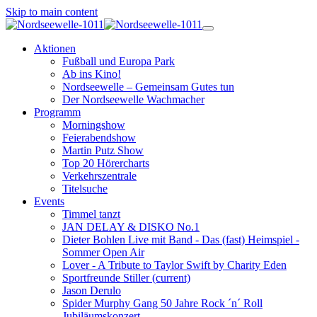
Skip to main content
Aktionen
Fußball und Europa Park
Ab ins Kino!
Nordseewelle – Gemeinsam Gutes tun
Der Nordseewelle Wachmacher
Programm
Morningshow
Feierabendshow
Martin Putz Show
Top 20 Hörercharts
Verkehrszentrale
Titelsuche
Events
Timmel tanzt
JAN DELAY & DISKO No.1
Dieter Bohlen Live mit Band - Das (fast) Heimspiel -
Sommer Open Air
Lover - A Tribute to Taylor Swift by Charity Eden
Sportfreunde Stiller
(current)
Jason Derulo
Spider Murphy Gang 50 Jahre Rock ´n´ Roll
Jubiläumskonzert