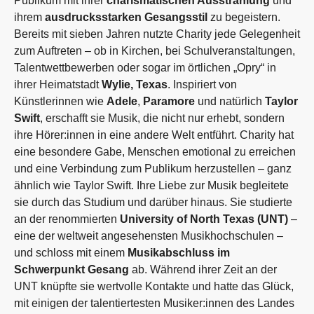
Publikum mit ihrer
charismatischen Ausstrahlung
und
ihrem
ausdrucksstarken Gesangsstil
zu begeistern.
Bereits mit sieben Jahren nutzte Charity jede Gelegenheit
zum Auftreten – ob in Kirchen, bei Schulveranstaltungen,
Talentwettbewerben oder sogar im örtlichen „Opry“ in
ihrer Heimatstadt
Wylie, Texas
. Inspiriert von
Künstlerinnen wie
Adele
,
Paramore
und natürlich
Taylor
Swift
, erschafft sie Musik, die nicht nur erhebt, sondern
ihre Hörer:innen in eine andere Welt entführt. Charity hat
eine besondere Gabe, Menschen emotional zu erreichen
und eine Verbindung zum Publikum herzustellen – ganz
ähnlich wie Taylor Swift. Ihre Liebe zur Musik begleitete
sie durch das Studium und darüber hinaus. Sie studierte
an der renommierten
University of North Texas (UNT)
–
eine der weltweit angesehensten Musikhochschulen –
und schloss mit einem
Musikabschluss im
Schwerpunkt Gesang
ab. Während ihrer Zeit an der
UNT knüpfte sie wertvolle Kontakte und hatte das Glück,
mit einigen der talentiertesten Musiker:innen des Landes