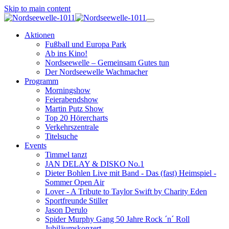
Skip to main content
Aktionen
Fußball und Europa Park
Ab ins Kino!
Nordseewelle – Gemeinsam Gutes tun
Der Nordseewelle Wachmacher
Programm
Morningshow
Feierabendshow
Martin Putz Show
Top 20 Hörercharts
Verkehrszentrale
Titelsuche
Events
Timmel tanzt
JAN DELAY & DISKO No.1
Dieter Bohlen Live mit Band - Das (fast) Heimspiel -
Sommer Open Air
Lover - A Tribute to Taylor Swift by Charity Eden
Sportfreunde Stiller
Jason Derulo
Spider Murphy Gang 50 Jahre Rock ´n´ Roll
Jubiläumskonzert