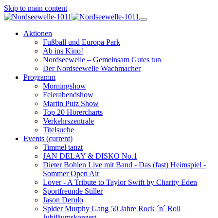
Skip to main content
Aktionen
Fußball und Europa Park
Ab ins Kino!
Nordseewelle – Gemeinsam Gutes tun
Der Nordseewelle Wachmacher
Programm
Morningshow
Feierabendshow
Martin Putz Show
Top 20 Hörercharts
Verkehrszentrale
Titelsuche
Events
(current)
Timmel tanzt
JAN DELAY & DISKO No.1
Dieter Bohlen Live mit Band - Das (fast) Heimspiel -
Sommer Open Air
Lover - A Tribute to Taylor Swift by Charity Eden
Sportfreunde Stiller
Jason Derulo
Spider Murphy Gang 50 Jahre Rock ´n´ Roll
Jubiläumskonzert