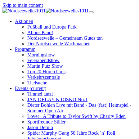
Skip to main content
Aktionen
Fußball und Europa Park
Ab ins Kino!
Nordseewelle – Gemeinsam Gutes tun
Der Nordseewelle Wachmacher
Programm
Morningshow
Feierabendshow
Martin Putz Show
Top 20 Hörercharts
Verkehrszentrale
Titelsuche
Events
(current)
Timmel tanzt
JAN DELAY & DISKO No.1
Dieter Bohlen Live mit Band - Das (fast) Heimspiel -
Sommer Open Air
Lover - A Tribute to Taylor Swift by Charity Eden
Sportfreunde Stiller
Jason Derulo
Spider Murphy Gang 50 Jahre Rock ´n´ Roll
Jubiläumskonzert