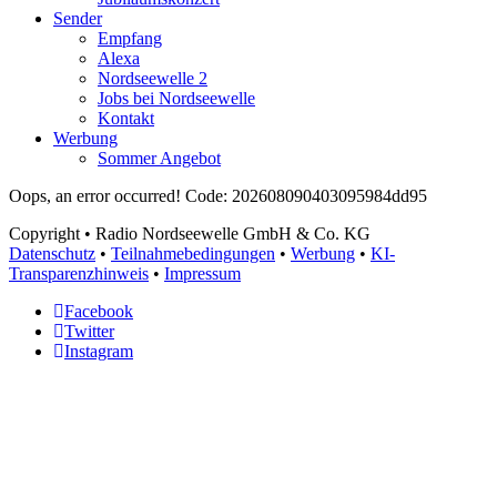
Sender
Empfang
Alexa
Nordseewelle 2
Jobs bei Nordseewelle
Kontakt
Werbung
Sommer Angebot
Oops, an error occurred! Code: 202608090403095984dd95
Copyright
• Radio Nordseewelle GmbH & Co. KG
Datenschutz
•
Teilnahmebedingungen
•
Werbung
•
KI-
Transparenzhinweis
•
Impressum
Facebook
Twitter
Instagram