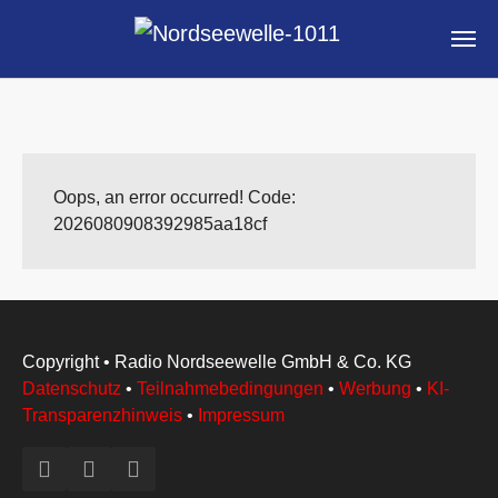
Skip to main content
Oops, an error occurred! Code:
2026080908392985aa18cf
Copyright
• Radio Nordseewelle GmbH & Co. KG
Datenschutz
•
Teilnahmebedingungen
•
Werbung
•
KI-
Transparenzhinweis
•
Impressum