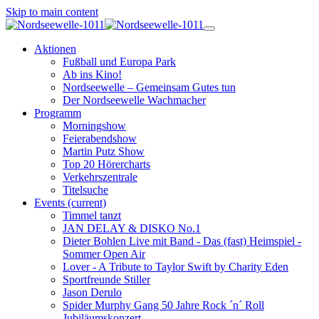
Skip to main content
Aktionen
Fußball und Europa Park
Ab ins Kino!
Nordseewelle – Gemeinsam Gutes tun
Der Nordseewelle Wachmacher
Programm
Morningshow
Feierabendshow
Martin Putz Show
Top 20 Hörercharts
Verkehrszentrale
Titelsuche
Events
(current)
Timmel tanzt
JAN DELAY & DISKO No.1
Dieter Bohlen Live mit Band - Das (fast) Heimspiel -
Sommer Open Air
Lover - A Tribute to Taylor Swift by Charity Eden
Sportfreunde Stiller
Jason Derulo
Spider Murphy Gang 50 Jahre Rock ´n´ Roll
Jubiläumskonzert