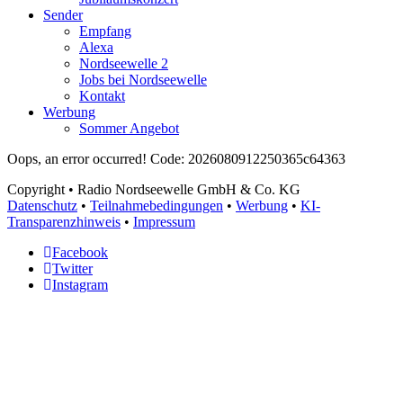
Sender
Empfang
Alexa
Nordseewelle 2
Jobs bei Nordseewelle
Kontakt
Werbung
Sommer Angebot
Oops, an error occurred! Code: 2026080912250365c64363
Copyright
• Radio Nordseewelle GmbH & Co. KG
Datenschutz
•
Teilnahmebedingungen
•
Werbung
•
KI-
Transparenzhinweis
•
Impressum
Facebook
Twitter
Instagram